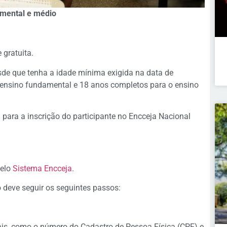
amental e médio
 gratuita.
de que tenha a idade mínima exigida na data de
 ensino fundamental e 18 anos completos para o ensino
para a inscrição do participante no Encceja Nacional
pelo
Sistema Encceja
.
 deve seguir os seguintes passos:
s, como o número do Cadastro de Pessoa Física (CPF) e