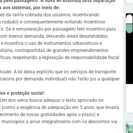
ga pelo passageiro. A nova lei estimula uma separação
ra aos sistemas, por meio de:
es da tarifa cobrada dos usuários, incentivando
 rodado) e consequentemente evitando incentivos
 Ex. Se é remuneração por passageiro tem incentivo para
s com menos demanda, deixando áreas desatendidas.
 e incentiva o uso de instrumentos urbanísticos e
biliária, contrapartidas de grandes empreendimentos
icas, respeitando a legislação de responsabilidade fiscal
vado: A lei deixa explícito que os serviços de transporte
carona por demanda individual) não farão jus a qualquer
os e proteção social:
 Um dos vetos busca adequar o texto aprovado no
(como a exigência de adequação em 5 anos, que levaria
lecimento de novas gratuidades após o prazo) e
 municípios a arcar integralmente com os descontos via