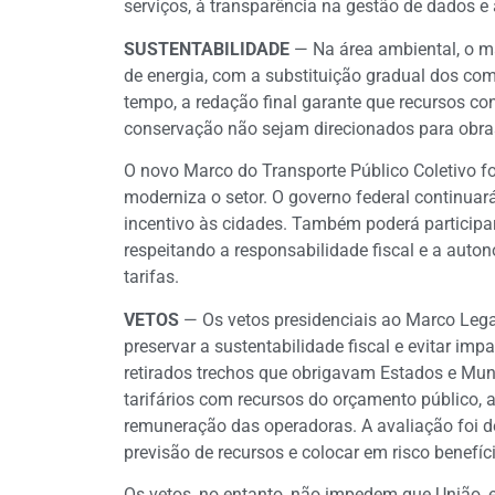
serviços, à transparência na gestão de dados e 
SUSTENTABILIDADE
— Na área ambiental, o ma
de energia, com a substituição gradual dos co
tempo, a redação final garante que recursos co
conservação não sejam direcionados para obras 
O novo Marco do Transporte Público Coletivo fo
moderniza o setor. O governo federal continua
incentivo às cidades. Também poderá participa
respeitando a responsabilidade fiscal e a auto
tarifas.
VETOS
— Os vetos presidenciais ao Marco Lega
preservar a sustentabilidade fiscal e evitar imp
retirados trechos que obrigavam Estados e Muni
tarifários com recursos do orçamento público, 
remuneração das operadoras. A avaliação foi 
previsão de recursos e colocar em risco benefí
Os vetos, no entanto, não impedem que União, 