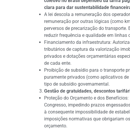
coletivo no Brasil dependeu da tarifa pa
clara para dar sustentabilidade financei
A lei descola a remuneração dos operador
remuneração por outras lógicas (como km
perversos de precarização do transporte.
reduzir frequência e qualidade em linha
Financiamento da infraestrutura: Autoriza
tributários de captura da valorização imo
privados e dotações orçamentárias específ
de cada ente.
Proibição de subsídio para o transporte pri
puramente privados (como aplicativos de 
tipo de subsídio governamental.
Gestão de gratuidades, descontos tarifári
Proteção do Orçamento e dos Benefícios:
Congresso, impedindo prazos engessados 
à consequente impossibilidade de estabe
imposições normativas que obrigariam os
orçamento.