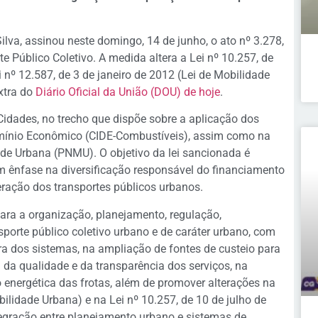
Silva, assinou neste domingo, 14 de junho, o ato nº 3.278,
e Público Coletivo. A medida altera a Lei nº 10.257, de
i nº 12.587, de 3 de janeiro de 2012 (Lei de Mobilidade
xtra do
Diário Oficial da União (DOU) de hoje
.
Cidades, no trecho que dispõe sobre a aplicação dos
omínio Econômico (CIDE-Combustíveis), assim como na
dade Urbana (PNMU). O objetivo da lei sancionada é
m ênfase na diversificação responsável do financiamento
eração dos transportes públicos urbanos.
para a organização, planejamento, regulação,
sporte público coletivo urbano e de caráter urbano, com
ra dos sistemas, na ampliação de fontes de custeio para
 da qualidade e da transparência dos serviços, na
 energética das frotas, além de promover alterações na
bilidade Urbana) e na Lei nº 10.257, de 10 de julho de
tegração entre planejamento urbano e sistemas de