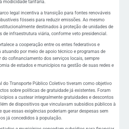
à modicidade tarifária.
rco legal incentiva a transição para fontes renováveis
mbustíveis fósseis para reduzir emissões. Ao mesmo
nstitucionalmente destinados à proteção de unidades de
de infraestrutura viária, conforme veto presidencial.
rtalece a cooperação entre os entes federativos e
rá atuando por meio de apoio técnico e programas de
r do cofinanciamento dos serviços locais, sempre
nomia de estados e municípios na gestão de suas redes e
l do Transporte Público Coletivo tiveram como objetivo
actos sobre políticas de gratuidade já existentes. Foram
cípios a custear integralmente gratuidades e descontos
além de dispositivos que vinculavam subsídios públicos à
de que essas exigências poderiam gerar despesas sem
cios já concedidos à população.
estados e municípios concedam subsídios para financiar