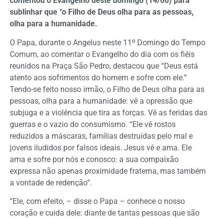
comentou o Evangelho deste domingo (14/06) para
sublinhar que “o Filho de Deus olha para as pessoas,
olha para a humanidade.
O Papa, durante o Angelus neste 11º Domingo do Tempo
Comum, ao comentar o Evangelho do dia com os fiéis
reunidos na Praça São Pedro, destacou que “Deus está
atento aos sofrimentos do homem e sofre com ele.”
Tendo-se feito nosso irmão, o Filho de Deus olha para as
pessoas, olha para a humanidade: vê a opressão que
subjuga e a violência que tira as forças. Vê as feridas das
guerras e o vazio do consumismo. “Ele vê rostos
reduzidos a máscaras, famílias destruídas pelo mal e
jovens iludidos por falsos ideais. Jesus vê e ama. Ele
ama e sofre por nós e conosco: a sua compaixão
expressa não apenas proximidade fraterna, mas também
a vontade de redenção”.
“Ele, com efeito, – disse o Papa – conhece o nosso
coração e cuida dele: diante de tantas pessoas que são