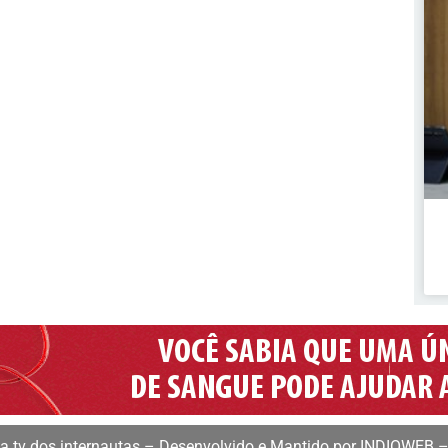
 tv dos internautas – Desenvolvido e Mantido por INDIOWEB –