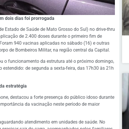
m dois dias foi prorrogada
de Estado de Saúde de Mato Grosso do Sul) no drive-thru
aplicação de 2.400 doses durante o primeiro fim de
ram 940 vacinas aplicadas no sábado (16) e outras
rpo de Bombeiros Militar, na região central da Capital.
ou o funcionamento da estrutura até o próximo domingo,
o estendido: de segunda a sexta-feira, das 17h30 às 21h
da estratégia
one, destacou a forte presença do público idoso durante
 importância da vacinação neste período de maior
 aguardando atendimento em unidades de saúde. No
m precisar sair do carro, acompanhados pelos familiares.