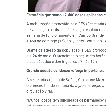
Estratégia que somou 2.400 doses aplicadas e
A mobilização promovida pela SES (Secretaria 
de vacinação contra a Influenza já resultou na 
semana de funcionamento em Campo Grande. Fo
1.460 no domingo (17), no Quartel Central do Co
Diante da adesão da população, a SES prorrog
dia 24 de maio. O atendimento segue em horári
e aos sábados e domingos, das 7h às 19h.
Grande adesão de idosos reforça importância 
A secretária-adjunta de Saúde, Crhistinne Maym
o primeiro fim de semana da ação e reforçou a
circulação viral.
“Muitos idosos têm dificuldade de permanecer
drive-thru, eles conseguem receber a vacina se