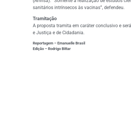
(Anvisa). “Somente a realização de estudos cien
sanitários intrínsecos às vacinas”, defendeu.
Tramitação
A proposta tramita em
caráter conclusivo
e será
e Justiça e de Cidadania.
Reportagem – Emanuelle Brasil
Edição – Rodrigo Bittar