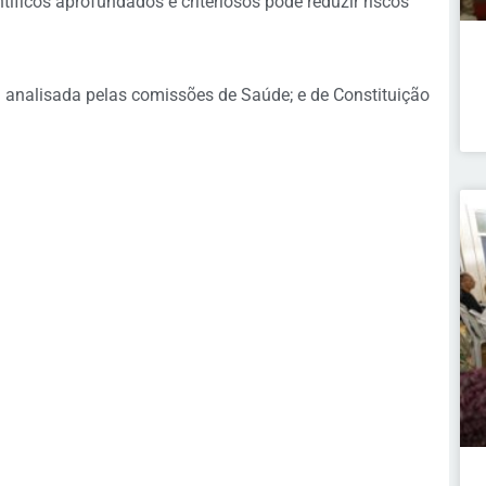
tíficos aprofundados e criteriosos pode reduzir riscos
 analisada pelas comissões de Saúde; e de Constituição