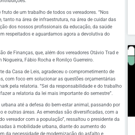
ontribuições.
 fruto de um trabalho de todos os vereadores. “Nos
tanto na área de infraestrutura, na área de cuidar das
ação dos nossos profissionais da educação, da saúde
oram respeitados e aguardamos agora a devolutiva do
o de Finanças, que, além dos vereadores Otávio Trad e
Nogueira, Fábio Rocha e Ronilço Guerreiro.
nte da Casa de Leis, agradeceu o comprometimento de
s, com foco em solucionar as questões orçamentárias
rk pela relatoria. “Sei da responsabilidade e do trabalho
azer a relatoria da lei mais importante do semestre”.
e urbana até a defesa do bem-estar animal, passando por
ão e outras áreas. As emendas são diversificadas, com a
do vereador com a população”, ressaltou o presidente da
onadas à mobilidade urbana, diante do aumento do
além da necessidade de modernização do asfalto e