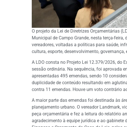
O projeto da Lei de Diretrizes Orçamentárias 
Municipal de Campo Grande, nesta terça-feira,
vereadores, voltadas a políticas para saúde, inf
cultura, esporte, desenvolvimento, governança, e
A LDO consta no Projeto Lei 12.379/2026, do Ex
sessão ordinária. Na sequência, foi aprovada 
apresentadas 495 emendas, sendo 10 considerad
duplicidade de conteúdo resultando em agluti
contra 11 emendas. Houve um voto contrário ao
A maior parte das emendas foi destinada às área
planejamento urbano. O vereador Landmark, vice
peça orçamentária e fez a leitura do relatório 
agradecimento à equipe jurídica e ao gabinete 