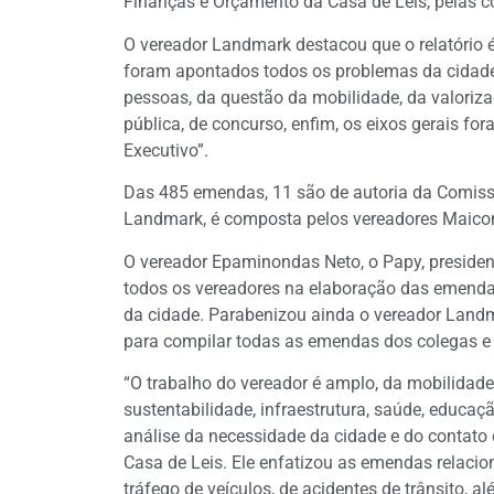
Finanças e Orçamento da Casa de Leis, pelas c
O vereador Landmark destacou que o relatório é
foram apontados todos os problemas da cidade, 
pessoas, da questão da mobilidade, da valoriz
pública, de concurso, enfim, os eixos gerais f
Executivo”.
Das 485 emendas, 11 são de autoria da Comissã
Landmark, é composta pelos vereadores Maicon 
O vereador Epaminondas Neto, o Papy, preside
todos os vereadores na elaboração das emenda
da cidade. Parabenizou ainda o vereador Landma
para compilar todas as emendas dos colegas e f
“O trabalho do vereador é amplo, da mobilidad
sustentabilidade, infraestrutura, saúde, educaç
análise da necessidade da cidade e do contato 
Casa de Leis. Ele enfatizou as emendas relaci
tráfego de veículos, de acidentes de trânsito, 