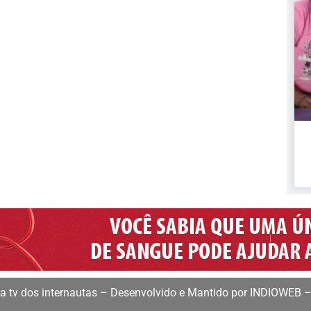
 tv dos internautas – Desenvolvido e Mantido por INDIOWEB –