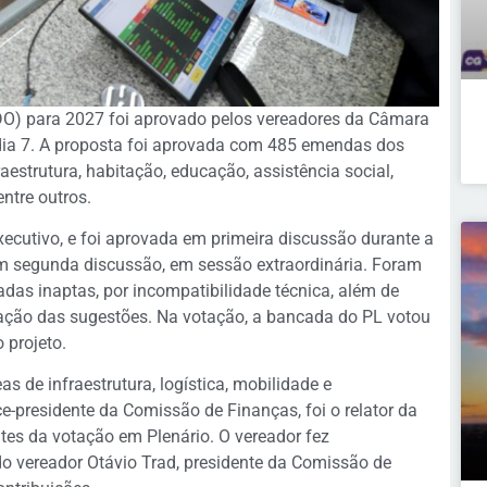
(LDO) para 2027 foi aprovado pelos vereadores da Câmara
 dia 7. A proposta foi aprovada com 485 emendas dos
raestrutura, habitação, educação, assistência social,
ntre outros.
ecutivo, e foi aprovada em primeira discussão durante a
em segunda discussão, em sessão extraordinária. Foram
as inaptas, por incompatibilidade técnica, além de
nação das sugestões. Na votação, a bancada do PL votou
 projeto.
s de infraestrutura, logística, mobilidade e
-presidente da Comissão de Finanças, foi o relator da
antes da votação em Plenário. O vereador fez
do vereador Otávio Trad, presidente da Comissão de