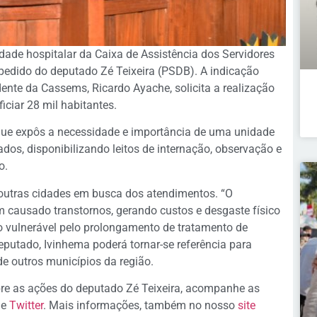
de hospitalar da Caixa de Assistência dos Servidores
pedido do deputado Zé Teixeira (PSDB). A indicação
nte da Cassems, Ricardo Ayache, solicita a realização
iciar 28 mil habitantes.
 que expôs a necessidade e importância de uma unidade
dos, disponibilizando leitos de internação, observação e
o.
 outras cidades em busca dos atendimentos. “O
 causado transtornos, gerando custos e desgaste físico
o vulnerável pelo prolongamento de tratamento de
eputado, Ivinhema poderá tornar-se referência para
de outros municípios da região.
re as ações do deputado Zé Teixeira, acompanhe as
e
Twitter
. Mais informações, também no nosso
site