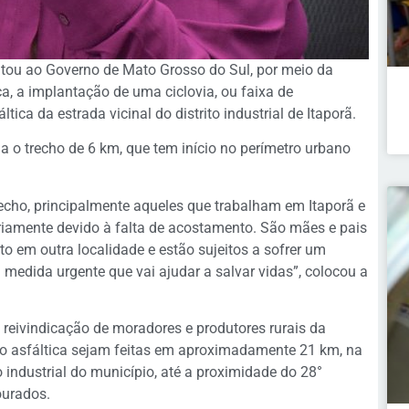
itou ao Governo de Mato Grosso do Sul, por meio da
ca, a implantação de uma ciclovia, ou faixa de
ca da estrada vicinal do distrito industrial de Itaporã.
a o trecho de 6 km, que tem início no perímetro urbano
echo, principalmente aqueles que trabalham em Itaporã e
iariamente devido à falta de acostamento. São mães e pais
o em outra localidade e estão sujeitos a sofrer um
 medida urgente que vai ajudar a salvar vidas”, colocou a
 reivindicação de moradores e produtores rurais da
ão asfáltica sejam feitas em aproximadamente 21 km, na
o industrial do município, até a proximidade do 28°
ourados.