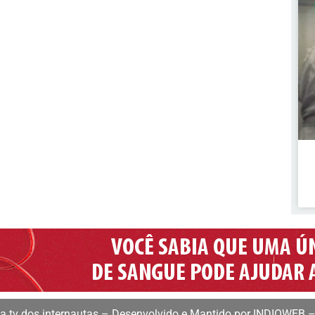
 tv dos internautas – Desenvolvido e Mantido por INDIOWEB –