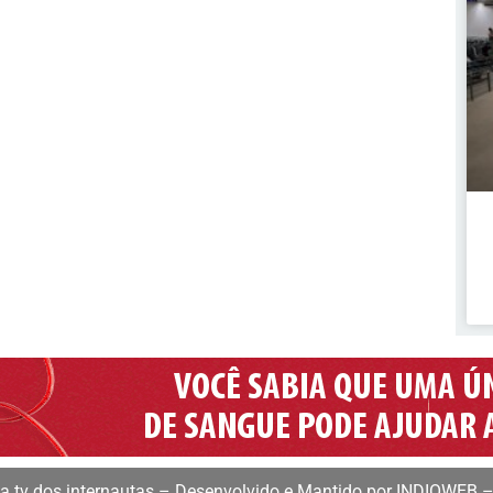
 tv dos internautas – Desenvolvido e Mantido por INDIOWEB –