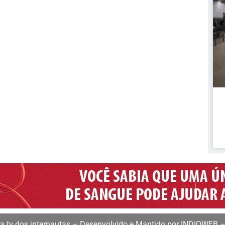
 tv dos internautas – Desenvolvido e Mantido por INDIOWEB –