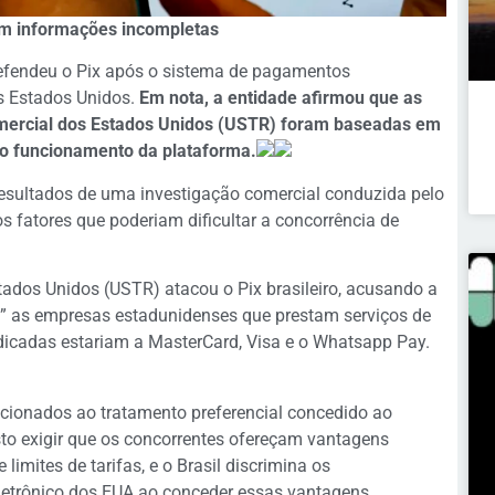
em informações incompletas
defendeu o Pix após o sistema de pagamentos
os Estados Unidos.
Em nota, a entidade afirmou que as
omercial dos Estados Unidos (USTR) foram baseadas em
 o funcionamento da plataforma.
esultados de uma investigação comercial conduzida pelo
 fatores que poderiam dificultar a concorrência de
tados Unidos (USTR) atacou o Pix brasileiro, acusando a
te” as empresas estadunidenses que prestam serviços de
udicadas estariam a MasterCard, Visa e o Whatsapp Pay.
elacionados ao tratamento preferencial concedido ao
usto exigir que os concorrentes ofereçam vantagens
 limites de tarifas, e o Brasil discrimina os
letrônico dos EUA ao conceder essas vantagens