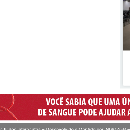
 tv dos internautas – Desenvolvido e Mantido por INDIOWEB –