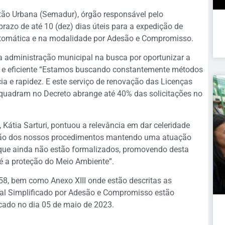
tão Urbana (Semadur), órgão responsável pelo
razo de até 10 (dez) dias úteis para a expedição de
utomática e na modalidade por Adesão e Compromisso.
a administração municipal na busca por oportunizar a
 e eficiente “Estamos buscando constantemente métodos
a e rapidez. E este serviço de renovação das Licenças
quadram no Decreto abrange até 40% das solicitações no
Kátia Sarturi, pontuou a relevância em dar celeridade
ão dos nossos procedimentos mantendo uma atuação
s que ainda não estão formalizados, promovendo desta
 é a proteção do Meio Ambiente”.
558, bem como Anexo XIII onde estão descritas as
tal Simplificado por Adesão e Compromisso estão
icado no dia 05 de maio de 2023.