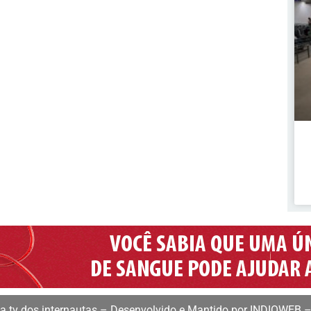
 tv dos internautas – Desenvolvido e Mantido por INDIOWEB –