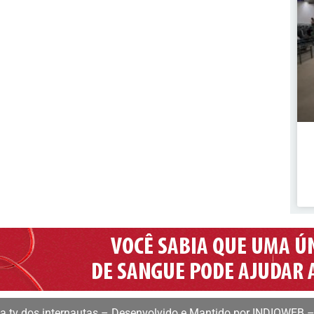
 tv dos internautas – Desenvolvido e Mantido por INDIOWEB –