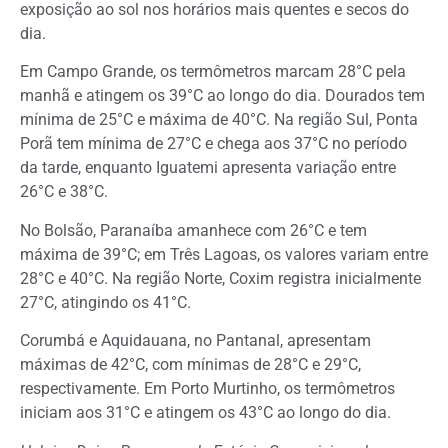
exposição ao sol nos horários mais quentes e secos do
dia.
Em Campo Grande, os termômetros marcam 28°C pela
manhã e atingem os 39°C ao longo do dia. Dourados tem
mínima de 25°C e máxima de 40°C. Na região Sul, Ponta
Porã tem mínima de 27°C e chega aos 37°C no período
da tarde, enquanto Iguatemi apresenta variação entre
26°C e 38°C.
No Bolsão, Paranaíba amanhece com 26°C e tem
máxima de 39°C; em Três Lagoas, os valores variam entre
28°C e 40°C. Na região Norte, Coxim registra inicialmente
27°C, atingindo os 41°C.
Corumbá e Aquidauana, no Pantanal, apresentam
máximas de 42°C, com mínimas de 28°C e 29°C,
respectivamente. Em Porto Murtinho, os termômetros
iniciam aos 31°C e atingem os 43°C ao longo do dia.