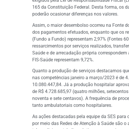
exigidos pela Lei de Responsabilidade Fiscal (
165 da Constituição Federal. Desta forma, os d
poderão ocasionar diferenças nos valores.
Assim, o maior desembolso ocorreu na Fonte do
dos pagamentos efetuados, enquanto que os r
(Fundo a Fundo) representam 2,97% (Fontes 600,
ressarcimentos por serviços realizados, transfe
Saúde e de arrecadação própria correspondem 
FIS-Saúde representam 9,72%.
Quanto a produção de serviços destacamos qu
nas competências janeiro a março/2023 é de 4
10.080.447,84. Já a produção hospitalar aprov
de R$ 4.728.685,97 (quatro milhões, setecentos e 
noventa e sete centavos). A frequência de proc
tanto ambulatoriais como hospitalares.
As ações destacadas pela equipe da SES para or
por meio das Redes de Atenção à Saúde são o a