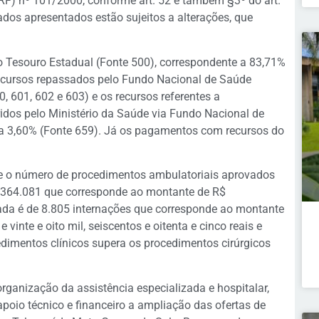
LRF) nº 101/2000, conforme art. 52 e também §3º do art.
ados apresentados estão sujeitos a alterações, que
 Tesouro Estadual (Fonte 500), correspondente a 83,71%
ecursos repassados pelo Fundo Nacional de Saúde
 601, 602 e 603) e os recursos referentes a
ridos pelo Ministério da Saúde via Fundo Nacional de
a 3,60% (Fonte 659). Já os pagamentos com recursos do
e o número de procedimentos ambulatoriais aprovados
.364.081 que corresponde ao montante de R$
ada é de 8.805 internações que corresponde ao montante
vinte e oito mil, seiscentos e oitenta e cinco reais e
edimentos clínicos supera os procedimentos cirúrgicos
ganização da assistência especializada e hospitalar,
poio técnico e financeiro a ampliação das ofertas de