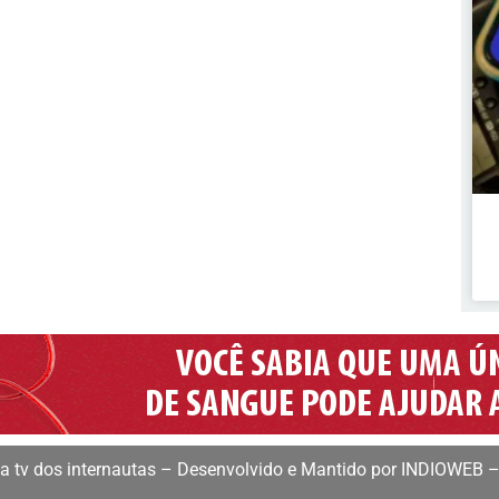
 tv dos internautas – Desenvolvido e Mantido por INDIOWEB –