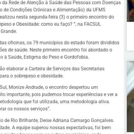
io da Rede de Atenção à Saúde das Pessoas com Doenças
io de Condições Crônicas e Alimentação) da UFMS
ealizou nesta segunda-feira (3) o primeiro encontro do
repeso e Obesidade: como eu faço? ”, na FACSUL
 Grande.
das oficinas, os 79 municípios do estado foram divididos
ões de saúde. Neste primeiro encontro foi abordado o
o à Saúde, Estigma do Peso e Gordofobia.
ão elaborar a Carteira de Serviços das Secretarias
 para o sobrepeso e obesidade.
 Sul, Monize Andrade, o encontro despertou um
uito importante, pois pudemos trocar experiências e ver a
etodologia que foi utilizada, uma metodologia ativa.
ar os nossos serviços”.
pio de Rio Brilhante, Deise Adriana Camargo Gonçalves.
idade. A equipe superou nossas expectativas, foi bem