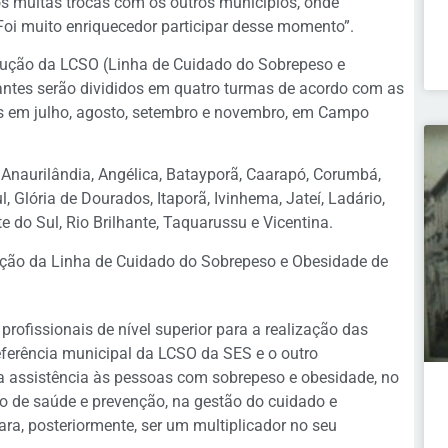
s muitas trocas com os outros municípios, onde
Foi muito enriquecedor participar desse momento”.
trução da LCSO (Linha de Cuidado do Sobrepeso e
antes serão divididos em quatro turmas de acordo com as
s em julho, agosto, setembro e novembro, em Campo
Anaurilândia, Angélica, Batayporã, Caarapó, Corumbá,
 Glória de Dourados, Itaporã, Ivinhema, Jateí, Ladário,
do Sul, Rio Brilhante, Taquarussu e Vicentina.
trução da Linha de Cuidado do Sobrepeso e Obesidade de
rofissionais de nível superior para a realização das
referência municipal da LCSO da SES e o outro
na assistência às pessoas com sobrepeso e obesidade, no
 de saúde e prevenção, na gestão do cuidado e
ra, posteriormente, ser um multiplicador no seu