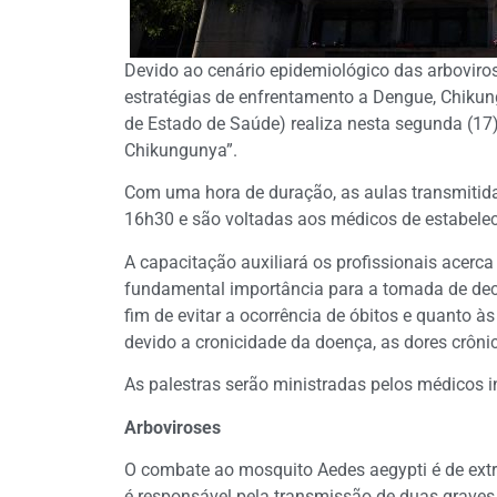
Devido ao cenário epidemiológico das arboviros
estratégias de enfrentamento a Dengue, Chikun
de Estado de Saúde) realiza nesta segunda (17) 
Chikungunya”.
Com uma hora de duração, as aulas transmitid
16h30 e são voltadas aos médicos de estabelec
A capacitação auxiliará os profissionais acerc
fundamental importância para a tomada de dec
fim de evitar a ocorrência de óbitos e quanto 
devido a cronicidade da doença, as dores crô
As palestras serão ministradas pelos médicos in
Arboviroses
O combate ao mosquito Aedes aegypti é de ex
é responsável pela transmissão de duas graves