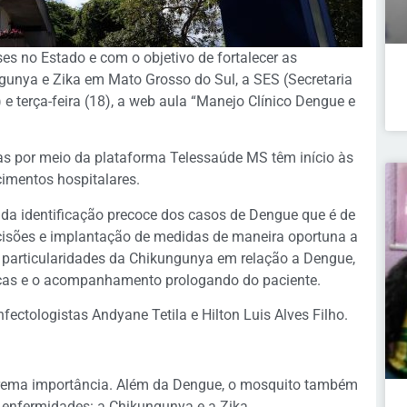
es no Estado e com o objetivo de fortalecer as
gunya e Zika em Mato Grosso do Sul, a SES (Secretaria
e terça-feira (18), a web aula “Manejo Clínico Dengue e
as por meio da plataforma Telessaúde MS têm início às
imentos hospitalares.
a da identificação precoce dos casos de Dengue que é de
isões e implantação de medidas de maneira oportuna a
às particularidades da Chikungunya em relação a Dengue,
nicas e o acompanhamento prologando do paciente.
fectologistas Andyane Tetila e Hilton Luis Alves Filho.
trema importância. Além da Dengue, o mosquito também
 enfermidades: a Chikungunya e a Zika.