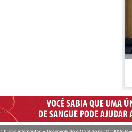
 tv dos internautas – Desenvolvido e Mantido por INDIOWEB –