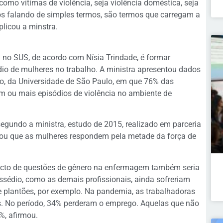
omo vítimas de violência, seja violência doméstica, seja
mos falando de simples termos, são termos que carregam a
plicou a minstra.
 no SUS, de acordo com Nísia Trindade, é formar
édio de mulheres no trabalho. A ministra apresentou dados
vão, da Universidade de São Paulo, em que 76% das
um ou mais episódios de violência no ambiente de
egundo a ministra, estudo de 2015, realizado em parceria
ou que as mulheres respondem pela metade da força de
acto de questões de gênero na enfermagem também seria
ssédio, como as demais profissionais, ainda sofreriam
 plantões, por exemplo. Na pandemia, as trabalhadoras
. No período, 34% perderam o emprego. Aquelas que não
%, afirmou.