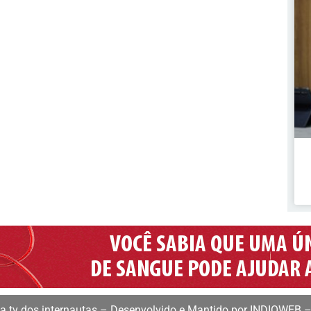
 tv dos internautas – Desenvolvido e Mantido por INDIOWEB –