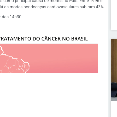
s como principal causa de mortes no País. Entre 1996 e
Já as mortes por doenças cardiovasculares subiram 43%.
ir das 14h30.