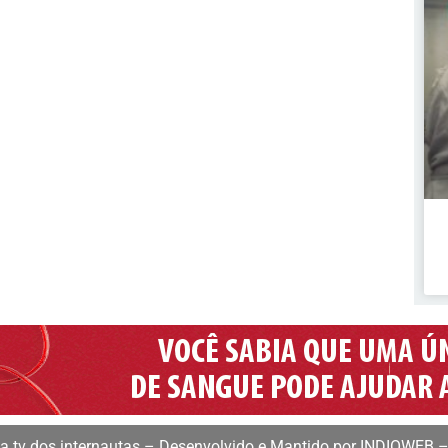
 tv dos internautas – Desenvolvido e Mantido por INDIOWEB –