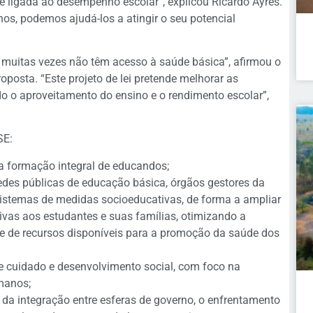
 ligada ao desempenho escolar”, explicou Ricardo Ayres.
nos, podemos ajudá-los a atingir o seu potencial
 muitas vezes não têm acesso à saúde básica”, afirmou o
oposta. “Este projeto de lei pretende melhorar as
o o aproveitamento do ensino e o rendimento escolar”,
SE:
a formação integral de educandos;
redes públicas de educação básica, órgãos gestores da
 sistemas de medidas socioeducativas, de forma a ampliar
ivas aos estudantes e suas famílias, otimizando a
 e de recursos disponíveis para a promoção da saúde dos
de cuidado e desenvolvimento social, com foco na
manos;
 e da integração entre esferas de governo, o enfrentamento