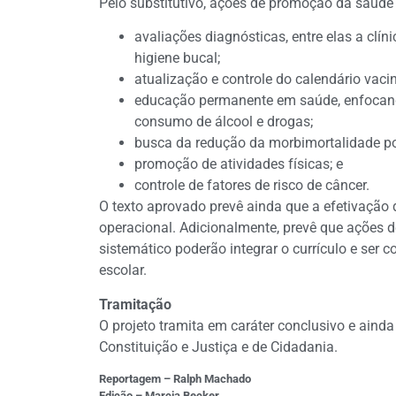
Pelo substitutivo, ações de promoção da saúd
avaliações diagnósticas, entre elas a clínic
higiene bucal;
atualização e controle do calendário vaci
educação permanente em saúde, enfocand
consumo de álcool e drogas;
busca da redução da morbimortalidade por
promoção de atividades físicas; e
controle de fatores de risco de câncer.
O texto aprovado prevê ainda que a efetivação 
operacional. Adicionalmente, prevê que ações 
sistemático poderão integrar o currículo e ser 
escolar.
Tramitação
O projeto tramita em
caráter conclusivo
e ainda
Constituição e Justiça e de Cidadania.
Reportagem – Ralph Machado
Edição – Marcia Becker