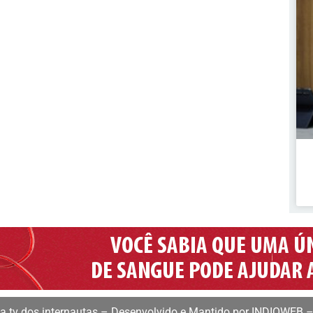
 tv dos internautas – Desenvolvido e Mantido por INDIOWEB –