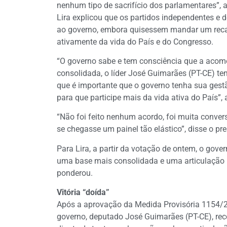
nenhum tipo de sacrifício dos parlamentares”, 
Lira explicou que os partidos independentes e 
ao governo, embora quisessem mandar um recad
ativamente da vida do País e do Congresso.
“O governo sabe e tem consciência que a acomo
consolidada, o líder José Guimarães (PT-CE) t
que é importante que o governo tenha sua ges
para que participe mais da vida ativa do País”, 
“Não foi feito nenhum acordo, foi muita conver
se chegasse um painel tão elástico”, disse o p
Para Lira, a partir da votação de ontem, o gove
uma base mais consolidada e uma articulação pol
ponderou.
Vitória “doída”
Após a aprovação da Medida Provisória 1154/23,
governo, deputado José Guimarães (PT-CE), reco