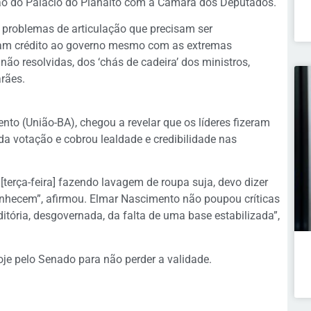
ção do Palácio do Planalto com a Câmara dos Deputados.
problemas de articulação que precisam ser
eram crédito ao governo mesmo com as extremas
o resolvidas, dos ‘chás de cadeira’ dos ministros,
rães.
nto (União-BA), chegou a revelar que os líderes fizeram
a votação e cobrou lealdade e credibilidade nas
terça-feira] fazendo lavagem de roupa suja, devo dizer
econhecem”, afirmou. Elmar Nascimento não poupou críticas
ditória, desgovernada, da falta de uma base estabilizada”,
oje pelo Senado para não perder a validade.