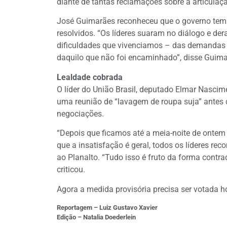
diante de tantas reclamações sobre a articula
José Guimarães reconheceu que o governo tem 
resolvidos. “Os líderes suaram no diálogo e d
dificuldades que vivenciamos – das demandas nã
daquilo que não foi encaminhado”, disse Guima
Lealdade cobrada
O líder do União Brasil, deputado Elmar Nascime
uma reunião de “lavagem de roupa suja” antes d
negociações.
“Depois que ficamos até a meia-noite de ontem [
que a insatisfação é geral, todos os líderes r
ao Planalto. “Tudo isso é fruto da forma contra
criticou.
Agora a medida provisória precisa ser votada h
Reportagem – Luiz Gustavo Xavier
Edição – Natalia Doederlein