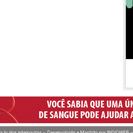
 tv dos internautas – Desenvolvido e Mantido por INDIOWEB –