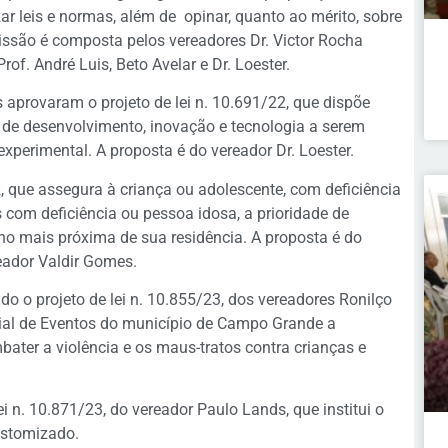
izar leis e normas, além de opinar, quanto ao mérito, sobre
issão é composta pelos vereadores Dr. Victor Rocha
Prof. André Luis, Beto Avelar e Dr. Loester.
 aprovaram o projeto de lei n. 10.691/22, que dispõe
de desenvolvimento, inovação e tecnologia a serem
xperimental. A proposta é do vereador Dr. Loester.
2, que assegura à criança ou adolescente, com deficiência
com deficiência ou pessoa idosa, a prioridade de
no mais próxima de sua residência. A proposta é do
eador Valdir Gomes.
o o projeto de lei n. 10.855/23, dos vereadores Ronilço
icial de Eventos do município de Campo Grande a
ter a violência e os maus-tratos contra crianças e
i n. 10.871/23, do vereador Paulo Lands, que institui o
Ostomizado.