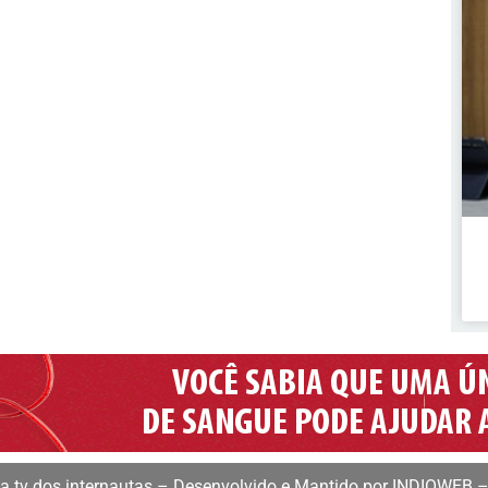
 tv dos internautas – Desenvolvido e Mantido por INDIOWEB –