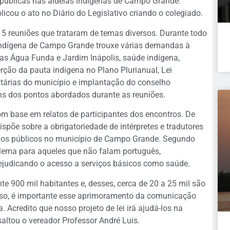
s públicas nas aldeias indígenas de Campo Grande.
icou o ato no Diário do Legislativo criando o colegiado.
 5 reuniões que trataram de temas diversos. Durante todo
indígena de Campo Grande trouxe várias demandas à
ias Água Funda e Jardim Inápolis, saúde indígena,
rção da pauta indígena no Plano Plurianual, Lei
ntárias do município e implantação do conselho
ns dos pontos abordados durante as reuniões.
om base em relatos de participantes dos encontros. De
dispõe sobre a obrigatoriedade de intérpretes e tradutores
ãos públicos no município de Campo Grande. Segundo
lema para aqueles que não falam português,
rejudicando o acesso a serviços básicos como saúde.
900 mil habitantes e, desses, cerca de 20 a 25 mil são
isso, é importante esse aprimoramento da comunicação
 Acredito que nosso projeto de lei irá ajudá-los na
saltou o vereador Professor André Luis.