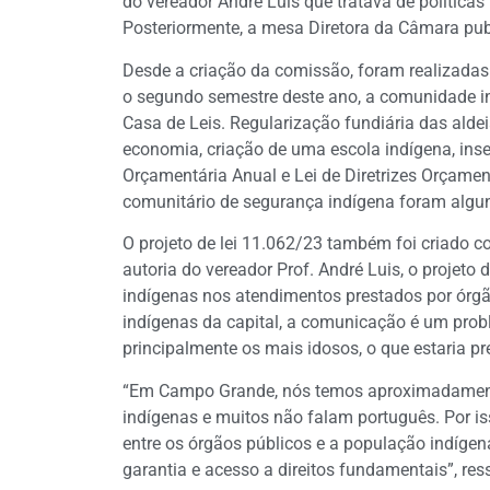
do vereador André Luis que tratava de política
Posteriormente, a mesa Diretora da Câmara publ
Desde a criação da comissão, foram realizadas
o segundo semestre deste ano, a comunidade 
Casa de Leis. Regularização fundiária das alde
economia, criação de uma escola indígena, inse
Orçamentária Anual e Lei de Diretrizes Orçame
comunitário de segurança indígena foram algu
O projeto de lei 11.062/23 também foi criado c
autoria do vereador Prof. André Luis, o projeto 
indígenas nos atendimentos prestados por órg
indígenas da capital, a comunicação é um prob
principalmente os mais idosos, o que estaria p
“Em Campo Grande, nós temos aproximadamente 
indígenas e muitos não falam português. Por 
entre os órgãos públicos e a população indígena.
garantia e acesso a direitos fundamentais”, res