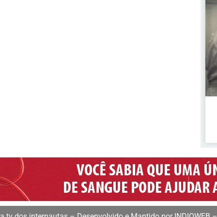
 tv dos internautas – Desenvolvido e Mantido por INDIOWEB –