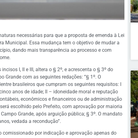
inaturas necessárias para que a proposta de emenda à Lei
ra Municipal. Essa mudança tem o objetivo de mudar a
cípio, dando mais transparência ao processo e com
nome.
ncisos I, II e III, altera o § 2º, e acrescenta o § 3º do
po Grande com as seguintes redações: “§ 1º. O
ntre brasileiros que cumpram os seguintes requisitos: I
cinco anos de idade; II – idoneidade moral e reputação
, contábeis, econômicos e financeiros ou de administração
 será escolhido pelo Prefeito, com aprovação por maioria
e Campo Grande, após arguição pública; § 3º. O mandato
 anos, vedada a recondução”.
go comissionado por indicação e aprovação apenas do