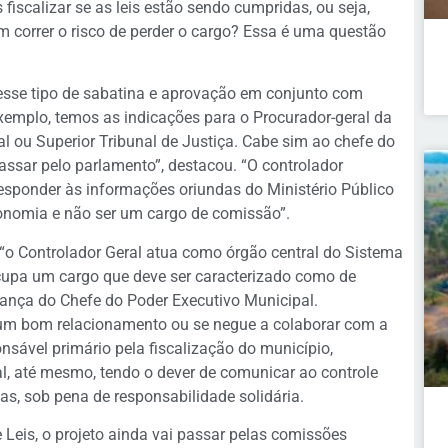
 fiscalizar se as leis estão sendo cumpridas, ou seja,
m correr o risco de perder o cargo? Essa é uma questão
 esse tipo de sabatina e aprovação em conjunto com
emplo, temos as indicações para o Procurador-geral da
al ou Superior Tribunal de Justiça. Cabe sim ao chefe do
assar pelo parlamento”, destacou. “O controlador
responder às informações oriundas do Ministério Público
utonomia e não ser um cargo de comissão”.
e “o Controlador Geral atua como órgão central do Sistema
ocupa um cargo que deve ser caracterizado como de
ança do Chefe do Poder Executivo Municipal.
r um bom relacionamento ou se negue a colaborar com a
nsável primário pela fiscalização do município,
al, até mesmo, tendo o dever de comunicar ao controle
as, sob pena de responsabilidade solidária.
 Leis, o projeto ainda vai passar pelas comissões