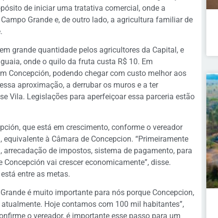
sito de iniciar uma tratativa comercial, onde a
 Campo Grande e, de outro lado, a agricultura familiar de
.
em grande quantidade pelos agricultores da Capital, e
uaia, onde o quilo da fruta custa R$ 10. Em
o em Concepción, podendo chegar com custo melhor aos
ssa aproximação, a derrubar os muros e a ter
e Vila. Legislações para aperfeiçoar essa parceria estão
pción, que está em crescimento, conforme o vereador
al, equivalente à Câmara de Concepcion. “Primeiramente
a, arrecadação de impostos, sistema de pagamento, para
e Concepción vai crescer economicamente”, disse.
está entre as metas.
 Grande é muito importante para nós porque Concepcion,
ue atualmente. Hoje contamos com 100 mil habitantes”,
onfirme o vereador, é importante esse passo para um