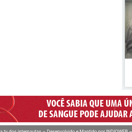
 tv dos internautas – Desenvolvido e Mantido por INDIOWEB –