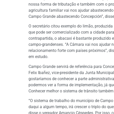
nossa forma de tributação e também com o propó
agricultura familiar vai nos ajudar abastecendo
Campo Grande abastecendo Concepción”, disse
O secretário citou exemplo do limão, produzida 
que pode ser comercializado com a cidade parag
contrapartida, o abacaxi é bastante produzid
campo-grandenses. “A Câmara vai nos ajudar ne
relacionamento forte com países próximos”, diss
em estudo.
Campo Grande servirá de referência para Conce
Felix Ibañez, vice-presidente da Junta Municip
gostaríamos de conhecer a parte administrativ
podermos ver a forma de implementação, já qu
Conhecer melhor o sistema de trânsito também 
“O sistema de trabalho do município de Campo
daqui a algum tempo, irá crescer o triplo do q
disse o vereador Amancio Céspedes. Por isso, c