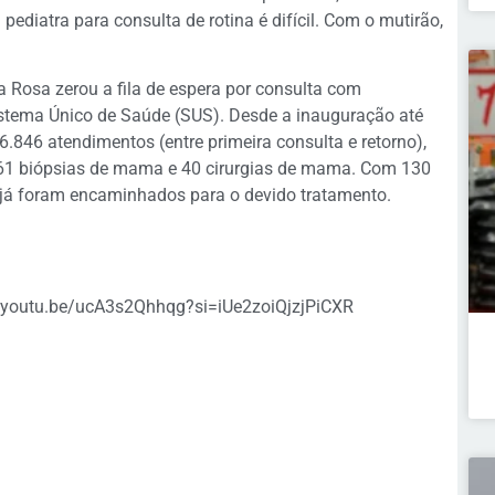
pediatra para consulta de rotina é difícil. Com o mutirão,
Rosa zerou a fila de espera por consulta com
stema Único de Saúde (SUS). Desde a inauguração até
.846 atendimentos (entre primeira consulta e retorno),
061 biópsias de mama e 40 cirurgias de mama. Com 130
já foram encaminhados para o devido tratamento.
://youtu.be/ucA3s2Qhhqg?si=iUe2zoiQjzjPiCXR