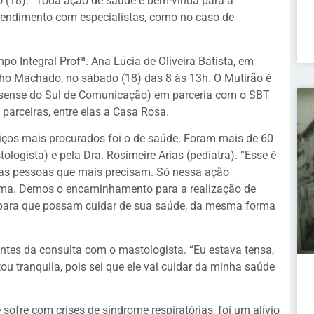
o (18). “Toda ação de saúde é bem-vinda para a
tendimento com especialistas, como no caso de
o Integral Profª. Ana Lúcia de Oliveira Batista, em
ho Machado, no sábado (18) das 8 às 13h. O Mutirão é
sense do Sul de Comunicação) em parceria com o SBT
 parceiras, entre elas a Casa Rosa.
iços mais procurados foi o de saúde. Foram mais de 60
ologista) e pela Dra. Rosimeire Arias (pediatra). “Esse é
 as pessoas que mais precisam. Só nessa ação
ama. Demos o encaminhamento para a realização de
ara que possam cuidar de sua saúde, da mesma forma
ntes da consulta com o mastologista. “Eu estava tensa,
ou tranquila, pois sei que ele vai cuidar da minha saúde
sofre com crises de síndrome respiratórias, foi um alívio