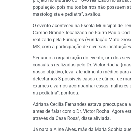
projeto no Mutirão do Povo realizado no sábad
população, pois muitos bairros não possuem a
mastologista e pediatra”, avaliou.
O evento aconteceu na Escola Municipal de Temp
Campo Grande, localizada no Bairro Paulo Coel
realizado pela Fumagros (Fundação Mato-Gros
MS, com a participação de diversas instituições
Segundo a organização do evento, um dos serv
consultas realizadas pelo Dr. Victor Rocha (mast
nosso objetivo, levar atendimento médico para
detectamos 3 possíveis casos de câncer de m
exames e vamos acompanhar essas mulheres p
na pediatria”, pontuou.
Adriana Cecilia Fernandes estava preocupada a
antes de falar com o Dr. Victor Rocha. Agora est
através da Casa Rosa”, disse aliviada.
Já para a Aline Alves, mãe da Maria Sophia que 