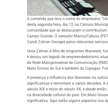
A comenda que leva o nome do empresário “Uez
desta segunda-feira, dia 13, na Câmara Munici
comunidade que se destacaram e contribuíram d
Campo Grande. O vereador MarcosTabosa (PDT) 
Gandi Zahran Georges pelos relevantes serviç
Ueze Zahran é filho de imigrantes libaneses, f
e deixou um legado de empreendedorismo aliado
da Rede Matogrossense de Comunicação (RMC), 
Mato Grosso do Sul e também da Copagaz. Fa
A presença e influência dos libaneses na cultura
significativas e remontam a várias décadas. A im
século XIX e início do século XX, e desde ent
na diversidade cultural do país. Em Mato Gros
significativa. Aqui estão alguns aspectos nos q