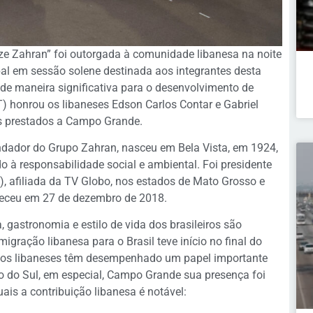
e Zahran” foi outorgada à comunidade libanesa na noite
pal em sessão solene destinada aos integrantes desta
e maneira significativa para o desenvolvimento de
honrou os libaneses Edson Carlos Contar e Gabriel
os prestados a Campo Grande.
undador do Grupo Zahran, nasceu em Bela Vista, em 1924,
 à responsabilidade social e ambiental. Foi presidente
afiliada da TV Globo, nos estados de Mato Grosso e
leceu em 27 de dezembro de 2018.
, gastronomia e estilo de vida dos brasileiros são
igração libanesa para o Brasil teve início no final do
ão, os libaneses têm desempenhado um papel importante
so do Sul, em especial, Campo Grande sua presença foi
uais a contribuição libanesa é notável: