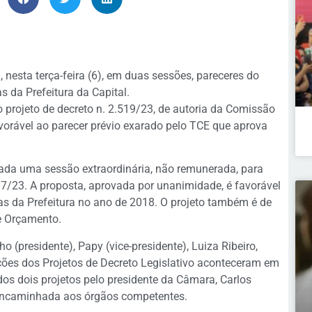
esta terça-feira (6), em duas sessões, pareceres do
s da Prefeitura da Capital.
 projeto de decreto n. 2.519/23, de autoria da Comissão
orável ao parecer prévio exarado pelo TCE que aprova
zada uma sessão extraordinária, não remunerada, para
517/23. A proposta, aprovada por unanimidade, é favorável
as da Prefeitura no ano de 2018. O projeto também é de
e Orçamento.
(presidente), Papy (vice-presidente), Luiza Ribeiro,
ções dos Projetos de Decreto Legislativo aconteceram em
os dois projetos pelo presidente da Câmara, Carlos
é encaminhada aos órgãos competentes.