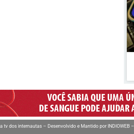
 tv dos internautas – Desenvolvido e Mantido por INDIOWEB –