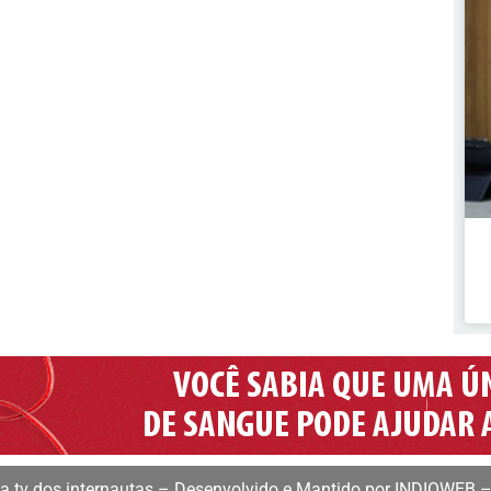
 tv dos internautas – Desenvolvido e Mantido por INDIOWEB –