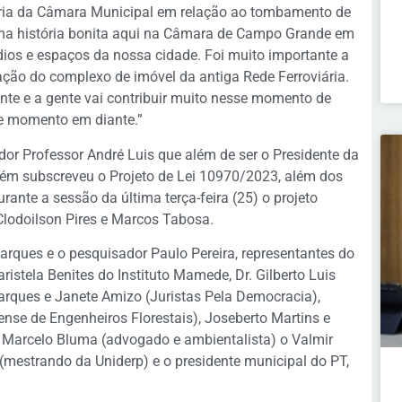
tória da Câmara Municipal em relação ao tombamento de
uma história bonita aqui na Câmara de Campo Grande em
ios e espaços da nossa cidade. Foi muito importante a
ção do complexo de imóvel da antiga Rede Ferroviária.
te e a gente vai contribuir muito nesse momento de
te momento em diante.”
or Professor André Luis que além de ser o Presidente da
m subscreveu o Projeto de Lei 10970/2023, além dos
rante a sessão da última terça-feira (25) o projeto
 Clodoilson Pires e Marcos Tabosa.
Marques e o pesquisador Paulo Pereira, representantes do
tela Benites do Instituto Mamede, Dr. Gilberto Luis
 Marques e Janete Amizo (Juristas Pela Democracia),
nse de Engenheiros Florestais), Joseberto Martins e
 Marcelo Bluma (advogado e ambientalista) o Valmir
(mestrando da Uniderp) e o presidente municipal do PT,