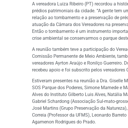
A vereadora Luiza Ribeiro (PT) recordou a his
prédios patrimoniais da cidade. “A gente tem 
relação ao tombamento e a preservação de préd
atuação da Câmara dos Vereadores na preserva
Então o tombamento é um instrumento importan
crise ambiental se conservarmos o parque des
A reunião também teve a participação do Veread
Comissão Permanente de Meio Ambiente, també
vereadores Ayrton Araújo e Ronilço Guerreiro. Du
recebeu apoio e foi subscrito pelos vereadores
Estiveram presentes na reunião a Dra. Giselle 
SOS Parque dos Poderes, Simone Mamede e Maris
Alves do Instituto Gilberto Luis Alves, Natália
Gabriel Schardong (Associação Sul-mato-grosse
José Martins (Grupo Preservação da Natureza),
Correia (Professor da UFMS), Leonardo Barreto 
Agamenon Rodrigues do Prado.