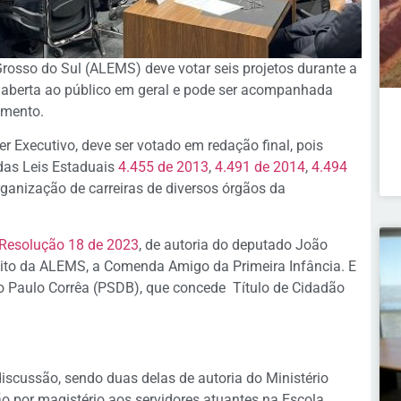
rosso do Sul (ALEMS) deve votar seis projetos durante a
é aberta ao público em geral e pode ser acompanhada
amento.
er Executivo, deve ser votado em redação final, pois
 das Leis Estaduais
4.455 de 2013
,
4.491 de 2014
,
4.494
rganização de carreiras de diversos órgãos da
 Resolução 18 de 2023
, de autoria do deputado João
bito da ALEMS, a Comenda Amigo da Primeira Infância. E
o Paulo Corrêa (PSDB), que concede Título de Cidadão
scussão, sendo duas delas de autoria do Ministério
o por magistério aos servidores atuantes na Escola