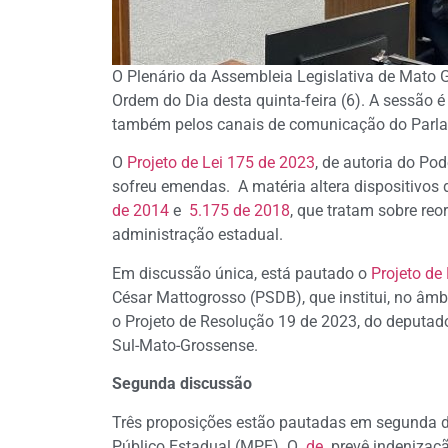
O Plenário da Assembleia Legislativa de Mato G
Ordem do Dia desta quinta-feira (6). A sessão 
também pelos canais de comunicação do Parl
O
Projeto de Lei 175 de 2023
, de autoria do Pod
sofreu emendas. A matéria altera dispositivos
de 2014
e
5.175 de 2018
, que tratam sobre reo
administração estadual.
Em discussão única, está pautado o
Projeto de
César Mattogrosso (PSDB), que institui, no âm
o Projeto de Resolução 19 de 2023, do deputad
Sul-Mato-Grossense.
Segunda discussão
Três proposições estão pautadas em segunda di
Público Estadual (MPE).
O
de
prevê indenizaçã