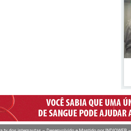
 tv dos internautas – Desenvolvido e Mantido por INDIOWEB –