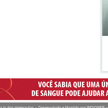
 tv dos internautas – Desenvolvido e Mantido por INDIOWEB –