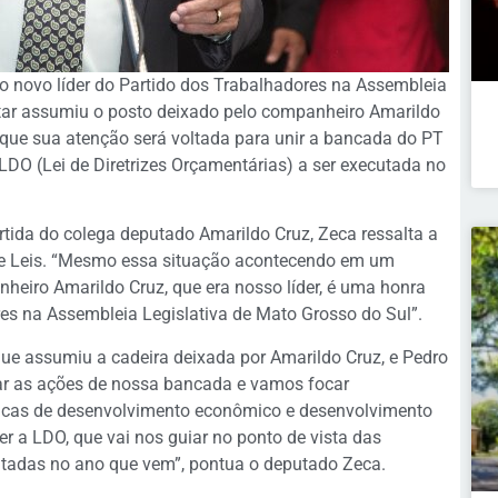
 novo líder do Partido dos Trabalhadores na Assembleia
ntar assumiu o posto deixado pelo companheiro Amarildo
 que sua atenção será voltada para unir a bancada do PT
 LDO (Lei de Diretrizes Orçamentárias) a ser executada no
rtida do colega deputado Amarildo Cruz, Zeca ressalta a
de Leis. “Mesmo essa situação acontecendo em um
nheiro Amarildo Cruz, que era nosso líder, é uma honra
res na Assembleia Legislativa de Mato Grosso do Sul”.
que assumiu a cadeira deixada por Amarildo Cruz, e Pedro
ar as ações de nossa bancada e vamos focar
íticas de desenvolvimento econômico e desenvolvimento
r a LDO, que vai nos guiar no ponto de vista das
tadas no ano que vem”, pontua o deputado Zeca.