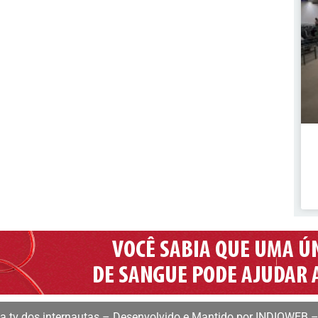
 tv dos internautas – Desenvolvido e Mantido por INDIOWEB –