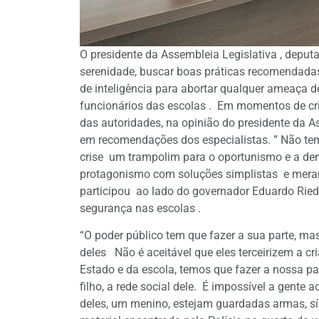
O presidente da Assembleia Legislativa , deput
serenidade, buscar boas práticas recomendadas
de inteligência para abortar qualquer ameaça d
funcionários das escolas . Em momentos de cris
das autoridades, na opinião do presidente da A
em recomendações dos especialistas. ” Não tem
crise um trampolim para o oportunismo e a d
protagonismo com soluções simplistas e meram
participou ao lado do governador Eduardo Ried
segurança nas escolas .
“O poder público tem que fazer a sua parte, ma
deles Não é aceitável que eles terceirizem a cr
Estado e da escola, temos que fazer a nossa par
filho, a rede social dele. É impossível a gente 
deles, um menino, estejam guardadas armas, s