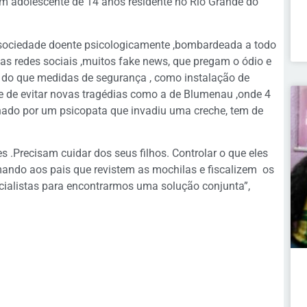
um adolescente de 14 anos residente no Rio Grande do
sociedade doente psicologicamente ,bombardeada a todo
as redes sociais ,muitos fake news, que pregam o ódio e
s do que medidas de segurança , como instalação de
de de evitar novas tragédias como a de Blumenau ,onde 4
ado por um psicopata que invadiu uma creche, tem de
 .Precisam cuidar dos seus filhos. Controlar o que eles
mando aos pais que revistem as mochilas e fiscalizem os
pecialistas para encontrarmos uma solução conjunta”,