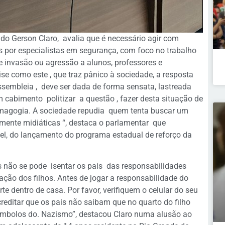
ado Gerson Claro, avalia que é necessário agir com
 por especialistas em segurança, com foco no trabalho
e invasão ou agressão a alunos, professores e
e como este , que traz pânico à sociedade, a resposta
ssembleia , deve ser dada de forma sensata, lastreada
 cabimento politizar a questão , fazer desta situação de
emagogia. A sociedade repudia quem tenta buscar um
ente midiáticas “, destaca o parlamentar que
el, do lançamento do programa estadual de reforço da
s não se pode isentar os pais das responsabilidades
iação dos filhos. Antes de jogar a responsabilidade do
te dentro de casa. Por favor, verifiquem o celular do seu
acreditar que os pais não saibam que no quarto do filho
ímbolos do. Nazismo”, destacou Claro numa alusão ao