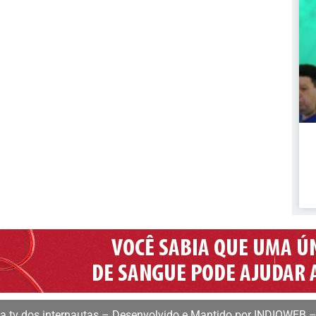
 tv dos internautas – Desenvolvido e Mantido por INDIOWEB –