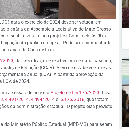
(LDO) para o exercício de 2024 deve ser votada, em
ssão plenária da Assembleia Legislativa de Mato Grosso
 discutir e votar cinco projetos. Com início às 9h, a
articipação do público em geral. Pode ser acompanhada
municação da Casa de Leis.
62/2023
, do Executivo, que recebeu, na semana passada,
, Justiça e Redação (CCJR). Além de estabelecer metas
i orçamentária anual (LOA). A partir da aprovação da
da LOA de 2024.
ara a sessão de hoje é o
Projeto de Lei 175/2023
. Essa
13
,
4.491/2014
,
4.494/2014
e
5.175/2018
, que tratam
gãos da administração estadual. O projeto está previsto
ia do Ministério Público Estadual (MPE-MS) para serem