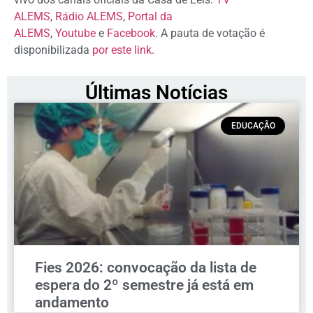
ALEMS
,
Rádio ALEMS
,
Portal da
ALEMS
,
Youtube
e
Facebook
. A pauta de votação é
disponibilizada
por este link
.
Últimas Notícias
EDUCAÇÃO
Fies 2026: convocação da lista de
espera do 2º semestre já está em
andamento