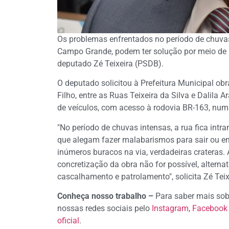
Os problemas enfrentados no período de chuvas
Campo Grande, podem ter solução por meio de i
deputado Zé Teixeira (PSDB).
O deputado solicitou à Prefeitura Municipal o
Filho, entre as Ruas Teixeira da Silva e Dalila 
de veículos, com acesso à rodovia BR-163, nu
"No período de chuvas intensas, a rua fica int
que alegam fazer malabarismos para sair ou e
inúmeros buracos na via, verdadeiras crateras
concretização da obra não for possível, alterna
cascalhamento e patrolamento", solicita Zé Teix
Conheça nosso trabalho –
Para saber mais sob
nossas redes sociais pelo
Instagram
,
Facebook
oficial
.