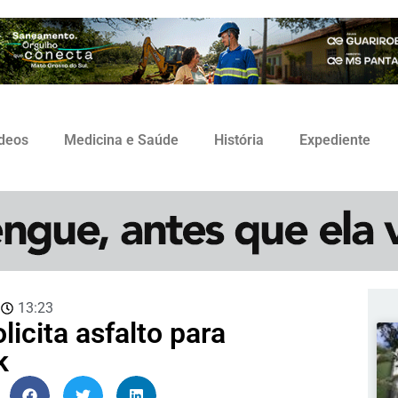
ídeos
Medicina e Saúde
História
Expediente
3
13:23
licita asfalto para
k