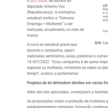
6.201/2024
, de autoria do
deputado Antonio Vaz
(Republicanos). A normativa
estadual institui a “Semana
Emprega + Mulheres” a ser
realizada, anualmente, no mês de
março.
Arte: L
A nova lei estadual prevê que,
durante a campanha, sejam
realizadas seminários, aulas, palestras e outr
14.457/2022. “Essa campanha é de suma impor
especial as mulheres, informem-se sobre os dir
tempo”, avaliou o parlamentar.
Projetos de lei defendem direitos em várias fr
Além das leis aprovadas, começaram a tramitar, 
As proposições visam à proteção de mulheres qu
estabelecimentos similares; formação continuad