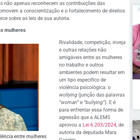
ois não apenas reconhecem as contribuições das
ovem a conscientização e o fortalecimento de direitos
ce sobre as leis de sua autoria.
as mulheres
Rivalidade, competição, inveja
e outras relações não
amigáveis entre as mulheres
no trabalho e outros
ambientes podem resultar em
um tipo específico de
violência psicológica: o
wollying
(junção das palavras
“woman”
e
“bullying”
). E é
para enfrentar essa forma de
agressão que a ALEMS
aprovou a
Lei 6.203/2024
, de
autoria da deputada Mara
olência entre mulheres
Caseiro.