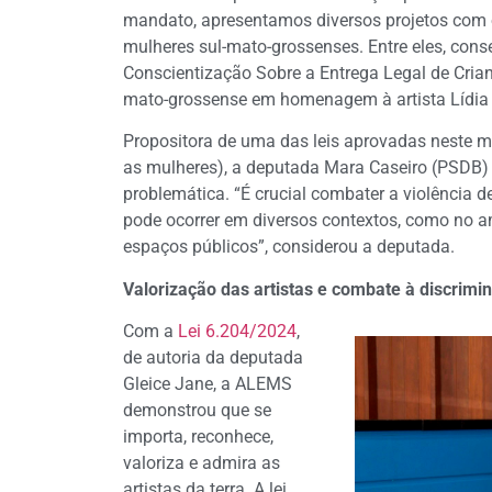
mandato, apresentamos diversos projetos com o
mulheres sul-mato-grossenses. Entre eles, con
Conscientização Sobre a Entrega Legal de Crianç
mato-grossense em homenagem à artista Lídia B
Propositora de uma das leis aprovadas neste m
as mulheres), a deputada Mara Caseiro (PSDB) r
problemática. “É crucial combater a violência d
pode ocorrer em diversos contextos, como no am
espaços públicos”, considerou a deputada.
Valorização das artistas e combate à discrimi
Com a
Lei 6.204/2024
,
de autoria da deputada
Gleice Jane, a ALEMS
demonstrou que se
importa, reconhece,
valoriza e admira as
artistas da terra. A lei