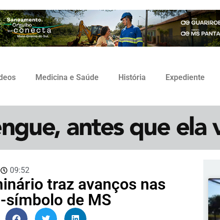
ídeos
Medicina e Saúde
História
Expediente
3
09:52
inário traz avanços nas
o-símbolo de MS