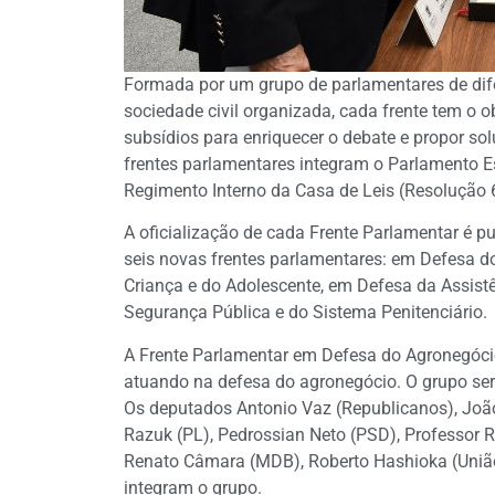
Formada por um grupo de parlamentares de dife
sociedade civil organizada, cada frente tem o 
subsídios para enriquecer o debate e propor so
frentes parlamentares integram o Parlamento Est
Regimento Interno da Casa de Leis (Resolução 
A oficialização de cada Frente Parlamentar é pu
seis novas frentes parlamentares: em Defesa 
Criança e do Adolescente, em Defesa da Assistê
Segurança Pública e do Sistema Penitenciário.
A Frente Parlamentar em Defesa do Agronegócio, 
atuando na defesa do agronegócio. O grupo se
Os deputados Antonio Vaz (Republicanos), Joã
Razuk (PL), Pedrossian Neto (PSD), Professor 
Renato Câmara (MDB), Roberto Hashioka (Uniã
integram o grupo.