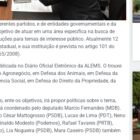
rentes partidos, e de entidades governamentais e da
objetivo de atuar em uma área específica na busca de
luções para temas de interesse público. Atualmente 12
adual, e sua instituição é prevista no artigo 101 do
65/2008).
blicada no Diário Oficial Eletrônico da ALEMS. O trouxe
do Agronegócio, em Defesa dos Animais, em Defesa da
ncia Social, em Defesa do Direito da Propriedade, da
ente os objetivos, irá propor políticas sobre o tema,
rá coordenado pelo deputado Marcio Fernandes (MDB).
o César Mattogrosso (PSDB), Lucas de Lima (PDT), Neno
Rinaldo Modesto (Podemos), Rafael Tavares (PRTB),
o), Lia Nogueira (PSDB), Mara Caseiro (PSDB) também