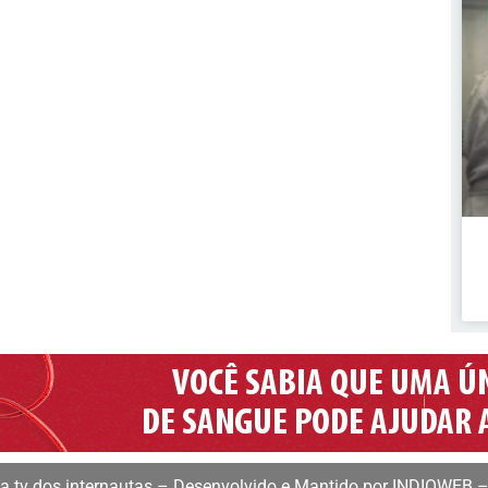
 tv dos internautas – Desenvolvido e Mantido por INDIOWEB –