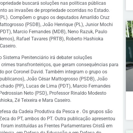
ropriedade buscará soluções nas políticas públicas
nto as invasões de propriedade ocorridas no Estado.
 (PL). Compõem o grupo os deputados Amarildo Cruz
Mattogrosso (PSDB), João Henrique (PL), Junior Mochi
(PDT), Marcio Fernandes (MDB), Neno Razuk, Paulo
odemos), Rafael Tavares (PRTB), Roberto Hashioka
Caseiro.
 Sistema Penitenciário irá debater soluções
 crimes transfronteiriços, que geram consequências para
ado por Coronel David. Também integram o grupo os
epublicanos), João César Mattogrosso (PSDB), João
achado (PP), Lucas de Lima (PDT), Marcio Fernandes
Pedrossian Neto (PSD), Professor Rinaldo Modesto
ioka, Zé Teixeira e Mara Caseiro.
fesa da Cadeia Produtiva da Pesca e . Os grupos são
Zeca do PT, ambos do PT. Outra publicação apresentou
o
foram instituídas as Frentes Parlamentares Cristã em
iciência, em Defesa da Educação e em Defesa do