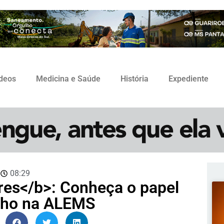
ídeos
Medicina e Saúde
História
Expediente
3
08:29
res</b>: Conheça o papel
alho na ALEMS