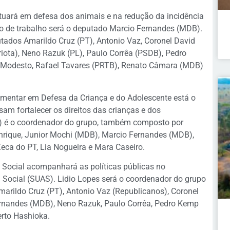
tuará em defesa dos animais e na redução da incidência
o de trabalho será o deputado Marcio Fernandes (MDB).
ados Amarildo Cruz (PT), Antonio Vaz, Coronel David
riota), Neno Razuk (PL), Paulo Corrêa (PSDB), Pedro
o Modesto, Rafael Tavares (PRTB), Renato Câmara (MDB)
rlamentar em Defesa da Criança e do Adolescente está o
m fortalecer os direitos das crianças e dos
a) é o coordenador do grupo, também composto por
nrique, Junior Mochi (MDB), Marcio Fernandes (MDB),
eca do PT, Lia Nogueira e Mara Caseiro.
 Social acompanhará as políticas públicas no
 Social (SUAS). Lidio Lopes será o coordenador do grupo
arildo Cruz (PT), Antonio Vaz (Republicanos), Coronel
ernandes (MDB), Neno Razuk, Paulo Corrêa, Pedro Kemp
erto Hashioka.