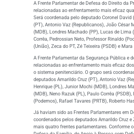
A Frente Parlamentar de Defesa do Direito da P
relacionadas ao enfrentamento mais eficaz qua
Será coordenada pelo deputado Coronel David
(PT), Antonio Vaz (Republicanos), João César 
(MDB), Londres Machado (PP), Lucas de Lima 
Corrêa, Pedrossian Neto, Professor Rinaldo (P
(União), Zeca do PT, Zé Teixeira (PSDB) e Mara 
A Frente Parlamentar da Segurança Pública e do
relacionadas ao enfrentamento mais eficaz dos
o sistema penitenciário. O grupo será coorden
deputados Amarildo Cruz (PT), Antonio Vaz (R
Henrique (PL), Junior Mochi (MDB), Londres M
(MDB), Neno Razuk (PL), Paulo Corrêa (PSDB), 
(Podemos), Rafael Tavares (PRTB), Roberto Hash
Já haviam sido
as Frentes Parlamentares em De
coordenados pelos deputados Amarildo Cruz e 
mais quatro frentes parlamentares. Conforme 
Defesa da Família, de Apoio à Pessoa com Def