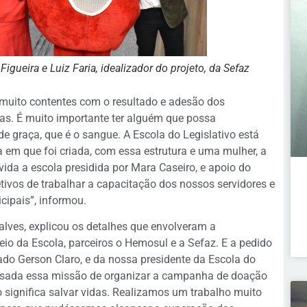
Figueira e Luiz Faria, idealizador do projeto, da Sefaz
uito contentes com o resultado e adesão dos
idas. É muito importante ter alguém que possa
e graça, que é o sangue. A Escola do Legislativo está
a em que foi criada, com essa estrutura e uma mulher, a
ida a escola presidida por Mara Caseiro, e apoio do
jetivos de trabalhar a capacitação dos nossos servidores e
cipais”, informou.
çalves, explicou os detalhes que envolveram a
eio da Escola, parceiros o Hemosul e a Sefaz. E a pedido
ado Gerson Claro, e da nossa presidente da Escola do
passada essa missão de organizar a campanha de doação
o significa salvar vidas. Realizamos um trabalho muito