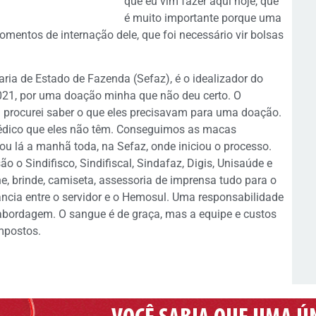
que eu vim fazer aqui hoje, que
é muito importante porque uma
omentos de internação dele, que foi necessário vir bolsas
aria de Estado de Fazenda (Sefaz), é o idealizador do
021, por uma doação minha que não deu certo. O
 procurei saber o que eles precisavam para uma doação.
dico que eles não têm. Conseguimos as macas
cou lá a manhã toda, na Sefaz, onde iniciou o processo.
o o Sindifisco, Sindifiscal, Sindafaz, Digis, Unisaúde e
, brinde, camiseta, assessoria de imprensa tudo para o
stância entre o servidor e o Hemosul. Uma responsabilidade
a abordagem. O sangue é de graça, mas a equipe e custos
mpostos.