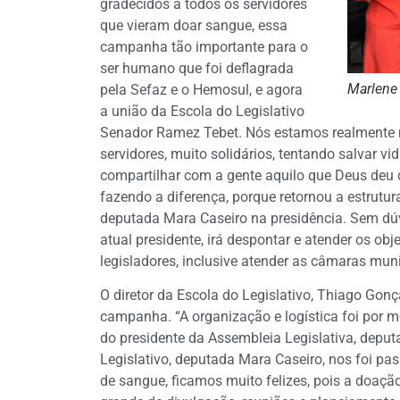
gradecidos a todos os servidores
que vieram doar sangue, essa
campanha tão importante para o
ser humano que foi deflagrada
Marlene 
pela Sefaz e o Hemosul, e agora
a união da Escola do Legislativo
Senador Ramez Tebet. Nós estamos realmente m
servidores, muito solidários, tentando salvar v
compartilhar com a gente aquilo que Deus deu d
fazendo a diferença, porque retornou a estrutur
deputada Mara Caseiro na presidência. Sem dúv
atual presidente, irá despontar e atender os ob
legisladores, inclusive atender as câmaras muni
O diretor da Escola do Legislativo, Thiago Gon
campanha. “A organização e logística foi por m
do presidente da Assembleia Legislativa, deput
Legislativo, deputada Mara Caseiro, nos foi 
de sangue, ficamos muito felizes, pois a doaçã