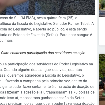
sso do Sul (ALEMS), nesta quinta-feira (25), a
tiuso da Escola do Legislativo Senador Ramez Tebet. A
ola do Legislativo, é aberta ao público, e está sendo
taria de Estado de Fazenda (Sefaz). Para doar sangue é
 ou mais.
Claro enalteceu participação dos servidores na ação
ou a participação dos servidores do Poder Legislativo na
ça. Quando alguém doa sangue, doa vida, quantas
a, queremos agradecer a Escola do Legislativo, o
qui fazendo a campanha pela primeira vez, dentro da
 a gente puder fazer certamente é uma ação de doação de
soas fizeram a adesão e já ultrapassaram as 70 bolsas de
ndo isso aí, e possamos ganhar o desafio da Sefaz.
soas precisam do sangue, quem puder fazer essa doação