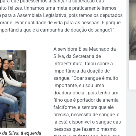
o para que pudéssemos alcançar a superação das
ito felizes, tínhamos uma meta e praticamente iremos
e para a Assembleia Legislativa, pois temos os deputados
horar e levar qualidade de vida para as pessoas. E porque
 importância que é a campanha de doação de sangue?”,
A servidora Elsa Machado da
Silva, da Secretaria de
Infraestrutura, falou sobre a
importância da doação de
sangue. “Doar sangue é muito
importante, eu sou uma
doadora oficial, pois tenho um
filho que é portador de anemia
falciforme, e sempre que ele
precisa, necessita de sangue, e
lá está disponível o sangue das
pessoas que fazem o mesmo
da Silva, à equerda