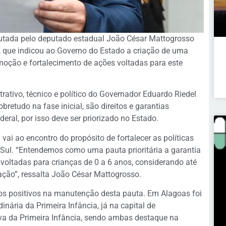
pautada pelo deputado estadual João César Mattogrosso
), que indicou ao Governo do Estado a criação de uma
moção e fortalecimento de ações voltadas para este
ativo, técnico e político do Governador Eduardo Riedel
bretudo na fase inicial, são direitos e garantias
ral, por isso deve ser priorizado no Estado.
vai ao encontro do propósito de fortalecer as políticas
 Sul. “Entendemos como uma pauta prioritária a garantia
 voltadas para crianças de 0 a 6 anos, considerando até
ção”, ressalta João César Mattogrosso.
los positivos na manutenção desta pauta. Em Alagoas foi
inária da Primeira Infância, já na capital de
iva da Primeira Infância, sendo ambas destaque na