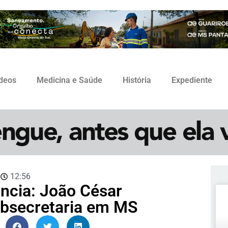
ídeos
Medicina e Saúde
História
Expediente
3
12:56
ância: João César
ubsecretaria em MS