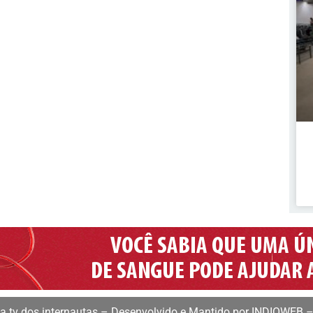
 tv dos internautas – Desenvolvido e Mantido por INDIOWEB –