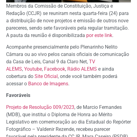
Membros da Comissão de Constituição, Justiça e
Redação (CCJR) se reuniram nesta quarta-feira (24) para
a distribuição de nove projetos e emissão de outros nove
pareceres, sendo sete favoráveis pela regular tramitação.
A pauta da reunião é disponibilizada
por este link
.
Acompanhe presencialmente pelo Plenarinho Nelito
Câmara ou ao vivo pelos canais oficiais de comunicação
da Casa de Leis, Canal 9 da Claro Net,
TV
ALEMS
,
Youtube
,
Facebook
,
Rádio ALEMS
e ainda
cobertura do
Site Oficial
, onde você também poderá
acessar o
Banco de Imagens
.
Favoráveis
Projeto de Resolução 009/2023
, de Marcio Fernandes
(MDB), que institui o Diploma de Honra ao Mérito
Legislativo em comemoração ao dia Estadual do Repórter
Fotográfico – Valdenir Rezende, recebeu parecer
favorável pela presidente da CCJR, Mara Caseiro (PSDB),