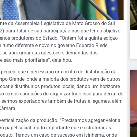
nte da Assembleia Legislativa de Mato Grosso do Sul
22) para falar de sua participação nas
que tem o objetivo
os produtores do Estado. “Ontem foi a quinta edição
 rumo diferente e novo no governo Eduardo Riedel
 de se aproximar das questões e demandas dos
e são mais prioritárias”, detalhou.
 percebi que é necessário um centro de distribuição da
mpo Grande, onde a maioria dos produtos vem de outros
r e distribuir os produtos locais, dando um horizonte
so temos condições do organizar tudo isso para deixar de
 e sermos exportadores também de frutas e legumes, além
o Câmara.
erticalização da produção. “Precisamos agregar valor a
m papel social muito importante que é estruturar as
roduto. Temos um caso de sucesso em Ivinhema, onde