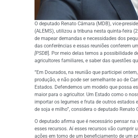
O deputado Renato Câmara (MDB), vice-preside
(ALEMS), utilizou a tribuna nesta quinta-feira (
de mapear demandas e necessidades dos pequen
das conferências e essas reuniões conferem um
[PSDB
]. Por meio delas temos a possibilidade
agricultores familiares, e saber das questões qu
“Em Dourados, na reunião que participei ontem,
produção, e não pode ser semelhante ao de Ca
Estados. Defendemos um modelo que possa escoa
maior para o agricultor. Um Estado como o nos
importar os legumes e fruta de outros estados
de soja e milho”, considera o deputado Renat
O deputado afirma que é necessário pensar na v
esses recursos. Aí esses recursos vão cumprir u
ações em torno de um beneficiamento de um p